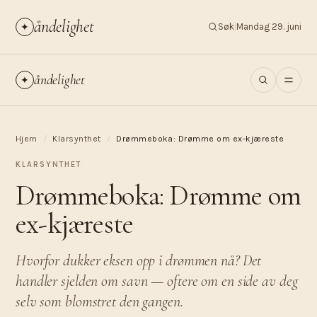
åndelighet
✦
Søk
|
Mandag 29. juni
åndelighet
✦
Hjem
/
Klarsynthet
/
Drømmeboka: Drømme om ex-kjæreste
KLARSYNTHET
Drømmeboka: Drømme om
ex-kjæreste
Hvorfor dukker eksen opp i drømmen nå? Det
handler sjelden om savn — oftere om en side av deg
selv som blomstret den gangen.