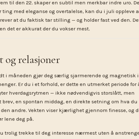
rem til den 22. skaper en subtil men merkbar indre uro. D
r ting med eleganse og overtalelse, kan du i juli oppleve a
ever at du faktisk tar stilling — og holder fast ved den. De
en det er akkurat der du vokser mest.
t og relasjoner
dt i måneden gjør deg særlig sjarmerende og magnetisk i
ger. Er du i et forhold, er dette en utmerket periode for 
yter hverdagsrytmen — ikke nødvendigvis storslått, men
 brev, en spontan middag, en direkte setning om hva du
d den andre. Vekten viser kjærlighet gjennom finesse, og d
ør lene deg på.
 du trolig trekke til deg interesse nærmest uten å anstreng