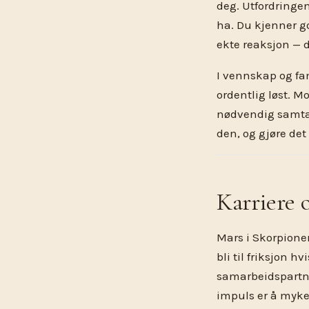
deg. Utfordringen 
ha. Du kjenner go
ekte reaksjon — 
I vennskap og fa
ordentlig løst. 
nødvendig samtale
den, og gjøre de
Karriere
Mars i Skorpionen
bli til friksjon h
samarbeidspartne
impuls er å myke 