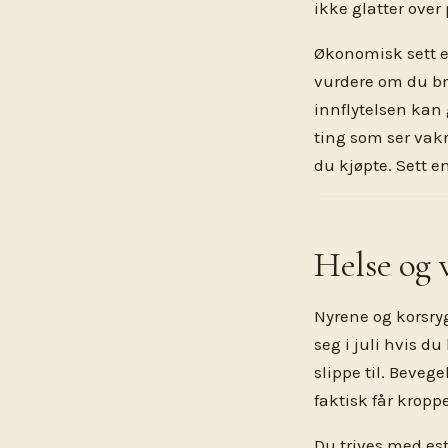
ikke glatter over
Økonomisk sett e
vurdere om du br
innflytelsen kan g
ting som ser vak
du kjøpte. Sett en
Helse og 
Nyrene og korsry
seg i juli hvis du
slippe til. Beveg
faktisk får kroppe
Du trives med es