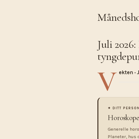
Månedshor
Juli 2026:
tyngdepu
V
ekten · 
✦ DITT PERSO
Horoskope
Generelle horo
Planeter, hus 