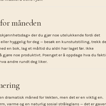
 for måneden
 «skjønnhetsdag» der du gjør noe utelukkende fordi det
eller hyggelig for deg — besøk en kunstutstilling, trekk d
d en bok, lag et måltid du aldri har laget før. Ikke
 å gjøre noe produktivt. Poenget er å oppdage hva du fakt
 hva andre rundt deg liker.
ering
 en dramatisk måned for Vekten, men det er en viktig en.
rm, varme og en naturlig sosial stråleglans — det er gave