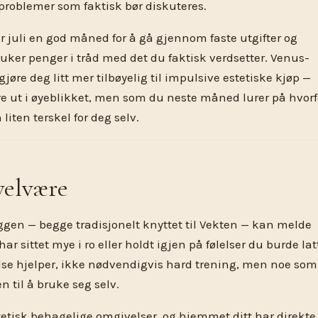
 problemer som faktisk bør diskuteres.
r juli en god måned for å gå gjennom faste utgifter og
uker penger i tråd med det du faktisk verdsetter. Venus-
jøre deg litt mer tilbøyelig til impulsive estetiske kjøp —
re ut i øyeblikket, men som du neste måned lurer på hvorf
 liten terskel for deg selv.
velvære
ggen — begge tradisjonelt knyttet til Vekten — kan melde
 har sittet mye i ro eller holdt igjen på følelser du burde lat
else hjelper, ikke nødvendigvis hard trening, men noe som
n til å bruke seg selv.
tetisk behagelige omgivelser, og hjemmet ditt har direkte