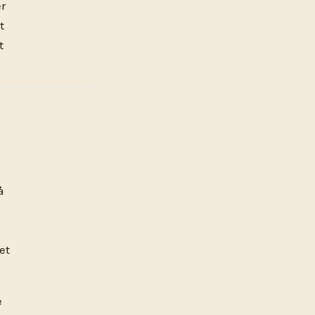
er
t
t
å
et
e