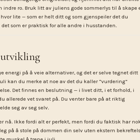
 indre ro. Bruk litt av juliens gode sommerlys til å skape 
hvor lite — som er helt ditt og som gjenspeiler det du
ke det som er praktisk for alle andre i husstanden.
 utvikling
 energi på å veie alternativer, og det er selve tegnet ditt
juli kan du merke at noe av det du kaller “vurdering”
lse. Det finnes en beslutning — i livet ditt, i et forhold, i
u allerede vet svaret på. Du venter bare på at riktig
lde seg av seg selv.
r nå. Ikke fordi alt er perfekt, men fordi du faktisk har no
deg på å stole på dommen din selv uten ekstern bekreftels
te muskel å trene i juli.