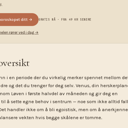
d.
horoskopet ditt →
GRATIS NÅ · FRA 49 KR SENERE
melen rører ved i dag →
oversikt
inn i en periode der du virkelig merker spennet mellom de
dre og det du trenger for deg selv. Venus, din herskerplan
nom Løven i første halvdel av måneden og gir deg en
til å sette egne behov i sentrum — noe som ikke alltid fal
 Det handler ikke om å bli egoistisk, men om å anerkjenne
alansere vekten hvis begge skålene er tomme.