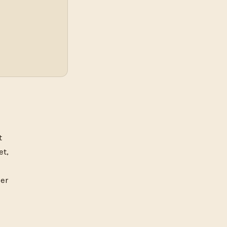
t
et,
ler