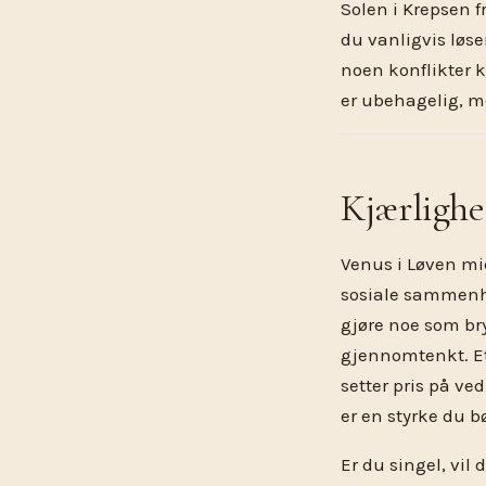
Solen i Krepsen f
du vanligvis løse
noen konflikter kr
er ubehagelig, m
Kjærlighe
Venus i Løven mi
sosiale sammenhen
gjøre noe som br
gjennomtenkt. Et
setter pris på ve
er en styrke du b
Er du singel, vil