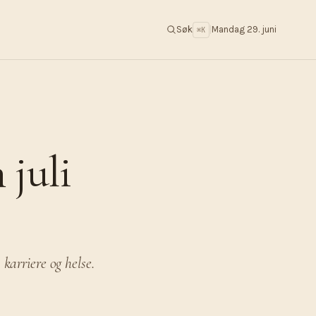
Søk
|
Mandag 29. juni
⌘K
juli
karriere og helse.