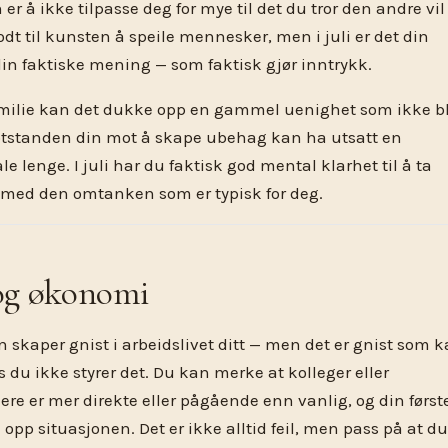
er å ikke tilpasse deg for mye til det du tror den andre vil
dt til kunsten å speile mennesker, men i juli er det din
din faktiske mening — som faktisk gjør inntrykk.
milie kan det dukke opp en gammel uenighet som ikke b
Motstanden din mot å skape ubehag kan ha utsatt en
 lenge. I juli har du faktisk god mental klarhet til å ta
t med den omtanken som er typisk for deg.
 og økonomi
 skaper gnist i arbeidslivet ditt — men det er gnist som 
vis du ikke styrer det. Du kan merke at kolleger eller
re er mer direkte eller pågående enn vanlig, og din først
opp situasjonen. Det er ikke alltid feil, men pass på at du