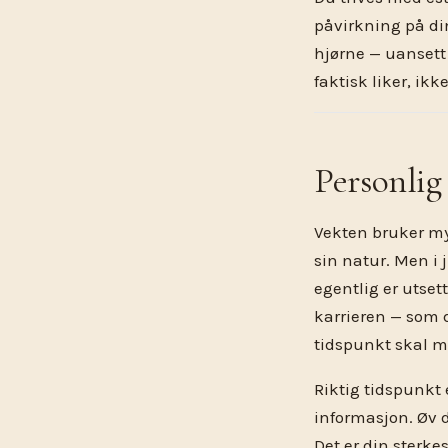
påvirkning på din
hjørne — uansett 
faktisk liker, ik
Personlig
Vekten bruker mye
sin natur. Men i 
egentlig er utsette
karrieren — som d
tidspunkt skal me
Riktig tidspunkt e
informasjon. Øv 
Det er din sterkes