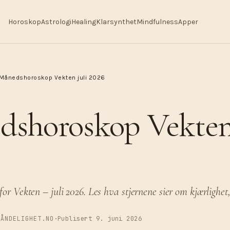
Horoskop
Astrologi
Healing
Klarsynthet
Mindfulness
Apper
Månedshoroskop Vekten juli 2026
shoroskop Vekten 
r Vekten – juli 2026. Les hva stjernene sier om kjærlighet, 
 ÅNDELIGHET.NO
·
Publisert 9. juni 2026