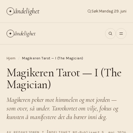
åndelighet
✦
Søk
|
Mandag 29. juni
åndelighet
✦
Hjem
/
Magikeren Tarot — I (The Magician)
Magikeren Tarot — I (The
Magician)
Magikeren peker mot himmelen og mot jorden —
som over, så under. Tarotkortet om vilje, fokus og
kunsten å manifestere det du bærer inni deg.
AV REDAKSJONEN I ÅNDELIGHET.NO
·
Publisert 5. mai 2026