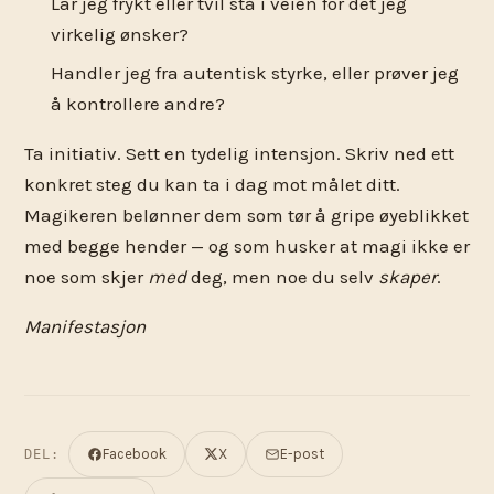
Lar jeg frykt eller tvil stå i veien for det jeg
virkelig ønsker?
Handler jeg fra autentisk styrke, eller prøver jeg
å kontrollere andre?
Ta initiativ. Sett en tydelig intensjon. Skriv ned ett
konkret steg du kan ta i dag mot målet ditt.
Magikeren belønner dem som tør å gripe øyeblikket
med begge hender — og som husker at magi ikke er
noe som skjer
med
deg, men noe du selv
skaper
.
Manifestasjon
Facebook
X
E-post
DEL: