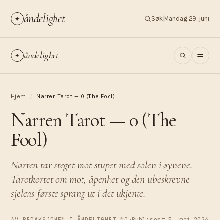
åndelighet
✦
Søk
|
Mandag 29. juni
åndelighet
✦
Hjem
/
Narren Tarot — 0 (The Fool)
Narren Tarot — 0 (The
Fool)
Narren tar steget mot stupet med solen i øynene.
Tarotkortet om mot, åpenhet og den ubeskrevne
sjelens første sprang ut i det ukjente.
AV REDAKSJONEN I ÅNDELIGHET.NO
·
Publisert 5. mai 2026