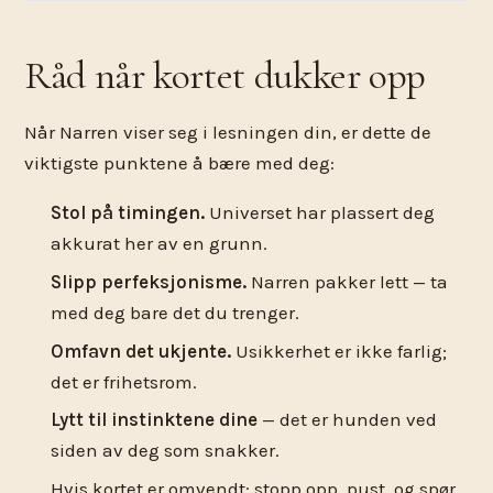
Råd når kortet dukker opp
Når Narren viser seg i lesningen din, er dette de
viktigste punktene å bære med deg:
Stol på timingen.
Universet har plassert deg
akkurat her av en grunn.
Slipp perfeksjonisme.
Narren pakker lett — ta
med deg bare det du trenger.
Omfavn det ukjente.
Usikkerhet er ikke farlig;
det er frihetsrom.
Lytt til instinktene dine
— det er hunden ved
siden av deg som snakker.
Hvis kortet er omvendt: stopp opp, pust, og spør