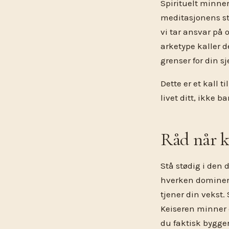
Spirituelt minner
meditasjonens st
vi tar ansvar på o
arketype kaller de
grenser for din s
Dette er et kall t
livet ditt, ikke b
Råd når k
Stå stødig i den d
hverken dominere
tjener din vekst. 
Keiseren minner d
du faktisk bygger