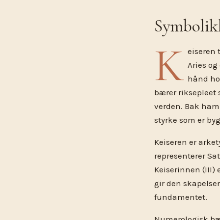
Symbolik
K
eiseren 
Aries og
hånd ho
bærer riksepleet
verden. Bak ham r
styrke som er bygg
Keiseren er arke
representerer Sa
Keiserinnen (III
gir den skapelsen
fundamentet.
Numerologisk bærer