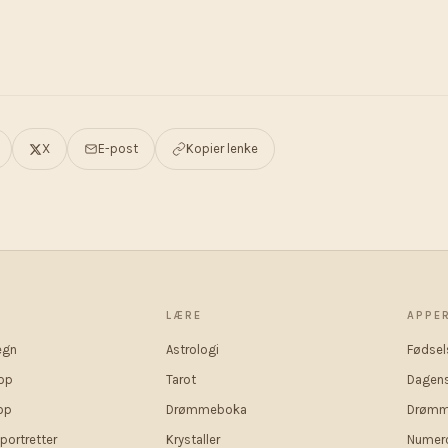
X
E-post
Kopier lenke
P
LÆRE
APPE
egn
Astrologi
Fødsel
op
Tarot
Dagens
op
Drømmeboka
Drømm
portretter
Krystaller
Numero