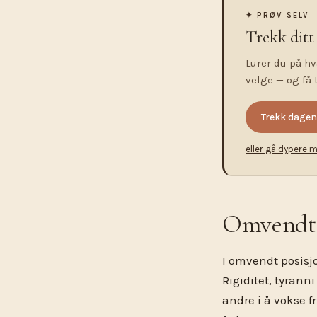
✦ PRØV SELV
Trekk ditt
Lurer du på hv
velge — og få 
Trekk dagen
eller gå dypere m
Omvendt s
I omvendt posisj
Rigiditet, tyrann
andre i å vokse fr