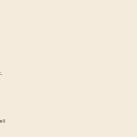
e
,
ell
e