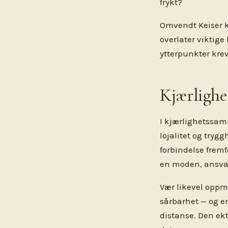
frykt?
Omvendt Keiser k
overlater viktige
ytterpunkter krev
Kjærlighe
I kjærlighetssam
lojalitet og trygg
forbindelse fremf
en moden, ansvarsf
Vær likevel oppm
sårbarhet — og e
distanse. Den ekt