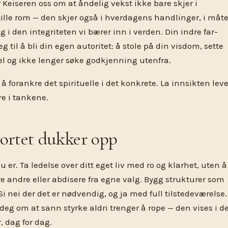
 Keiseren oss om at åndelig vekst ikke bare skjer i
ille rom — den skjer også i hverdagens handlinger, i måt
g i den integriteten vi bærer inn i verden. Din indre far-
g til å bli din egen autoritet: å stole på din visdom, sette
jel og ikke lenger søke godkjenning utenfra.
il å forankre det spirituelle i det konkrete. La innsikten leve
are i tankene.
ortet dukker opp
u er. Ta ledelse over ditt eget liv med ro og klarhet, uten å
 andre eller abdisere fra egne valg. Bygg strukturer som
Si nei der det er nødvendig, og ja med full tilstedeværelse.
eg om at sann styrke aldri trenger å rope — den vises i d
, dag for dag.