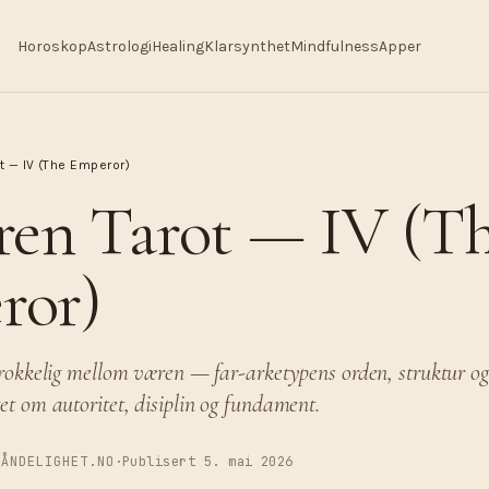
Horoskop
Astrologi
Healing
Klarsynthet
Mindfulness
Apper
t — IV (The Emperor)
ren Tarot — IV (T
ror)
rokkelig mellom væren — far-arketypens orden, struktur o
t om autoritet, disiplin og fundament.
 ÅNDELIGHET.NO
·
Publisert 5. mai 2026