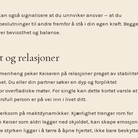
an også signalisere at du unnviker ansvar — at du
 beslutninger til andre fremfor å stå i din egen kraft. Begg
er bevissthet og balanse.
t og relasjoner
menheng peker Keiseren på relasjoner preget av stabilitet
het. Du eller din partner søker en dyp og forpliktet
or overfladiske møter. For single kan dette kortet varsle at
ull person er på vei inn i livet ditt.
erksom på maktdynamikker. Kjærlighet trenger rom for
n Keiser som aldri legger ned skjoldet, kan skape emosjon
e styrken ligger i å tørre å åpne hjertet, ikke bare beskytt