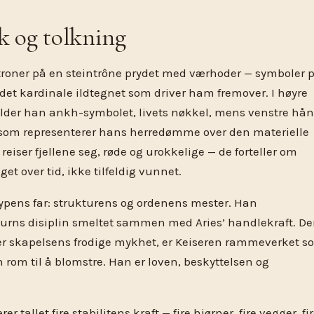
k og tolkning
troner på en steintrône prydet med værhoder — symboler 
 det kardinale ildtegnet som driver ham fremover. I høyre
lder han ankh-symbolet, livets nøkkel, mens venstre hå
 som representerer hans herredømme over den materielle
eiser fjellene seg, røde og urokkelige — de forteller om
et over tid, ikke tilfeldig vunnet.
typens far: strukturens og ordenens mester. Han
turns disiplin smeltet sammen med Aries’ handlekraft. De
) er skapelsens frodige mykhet, er Keiseren rammeverket 
 rom til å blomstre. Han er loven, beskyttelsen og
 tallet fire stabilitens kraft — fire hjørner, fire vegger, fi