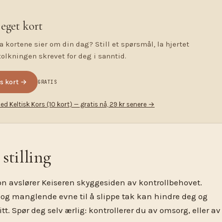
 eget kort
a kortene sier om din dag? Still et spørsmål, la hjertet
tolkningen skrevet for deg i sanntid.
s kort →
GRATIS
ed Keltisk Kors (10 kort) — gratis nå, 29 kr senere →
tilling
on avslører Keiseren skyggesiden av kontrollbehovet.
i og manglende evne til å slippe tak kan hindre deg og
itt. Spør deg selv ærlig: kontrollerer du av omsorg, eller av