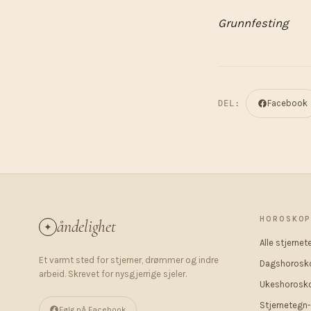
Grunnfesting
Facebook
DEL:
HOROSKO
åndelighet
✦
Alle stjernet
Et varmt sted for stjerner, drømmer og indre
Dagshorosk
arbeid. Skrevet for nysgjerrige sjeler.
Ukeshorosk
Stjernetegn-
Følg på Facebook