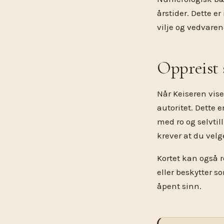
årstider. Dette 
vilje og vedvaren
Oppreist s
Når Keiseren viser
autoritet. Dette e
med ro og selvtil
krever at du velg
Kortet kan også re
eller beskytter s
åpent sinn.