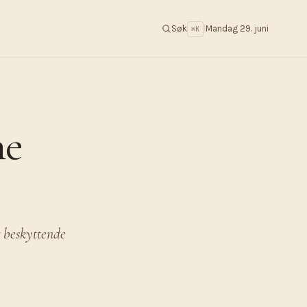
Søk
|
Mandag 29. juni
⌘K
he
g beskyttende