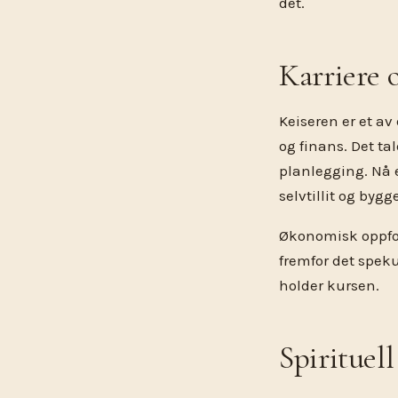
det.
Karriere
Keiseren er et av
og finans. Det ta
planlegging. Nå e
selvtillit og byg
Økonomisk oppford
fremfor det speku
holder kursen.
Spirituell