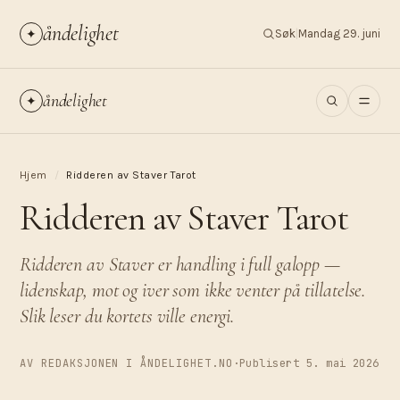
åndelighet
✦
Søk
|
Mandag 29. juni
åndelighet
✦
Hjem
/
Ridderen av Staver Tarot
Ridderen av Staver Tarot
Ridderen av Staver er handling i full galopp —
lidenskap, mot og iver som ikke venter på tillatelse.
Slik leser du kortets ville energi.
AV REDAKSJONEN I ÅNDELIGHET.NO
·
Publisert 5. mai 2026