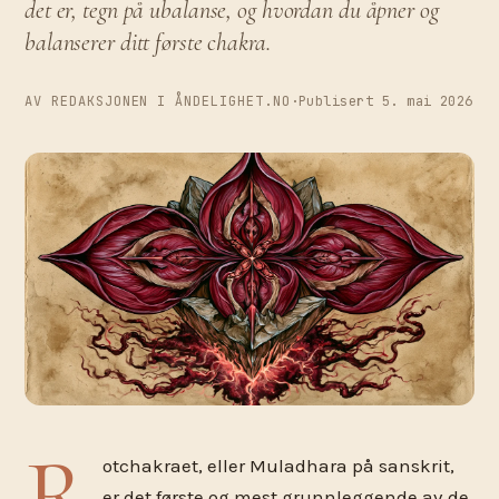
det er, tegn på ubalanse, og hvordan du åpner og
balanserer ditt første chakra.
AV REDAKSJONEN I ÅNDELIGHET.NO
·
Publisert 5. mai 2026
R
otchakraet, eller Muladhara på sanskrit,
er det første og mest grunnleggende av de