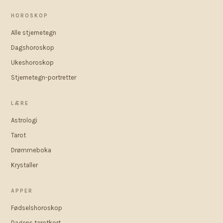
HOROSKOP
Alle stjernetegn
Dagshoroskop
Ukeshoroskop
Stjernetegn-portretter
LÆRE
Astrologi
Tarot
Drømmeboka
Krystaller
APPER
Fødselshoroskop
Dagens tarotkort