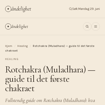
åndelighet
✦
Søk
|
Mandag 29. juni
åndelighet
✦
Hjem
/
Healing
/
Rotchakra (Muladhara) — guide til det første
chakraet
HEALING
Rotchakra (Muladhara) —
guide til det første
chakraet
Fullstendig guide om Rotchakra (Muladhara): hva