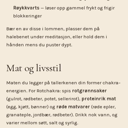
Røykkvarts
— løser opp gammel frykt og frigir
blokkeringer
Bær en av disse i lommen, plasser dem på
halebenet under meditasjon, eller hold dem i
hånden mens du puster dypt.
Mat og livsstil
Maten du legger på tallerkenen din former chakra-
energien. For Rotchakra: spis
rotgrønnsaker
(gulrot, rødbeter, potet, sellerirot),
proteinrik mat
(egg, kjøtt, bønner) og
røde matvarer
(røde epler,
granateple, jordbær, rødbeter). Drikk nok vann, og
varier mellom søtt, salt og syrlig.