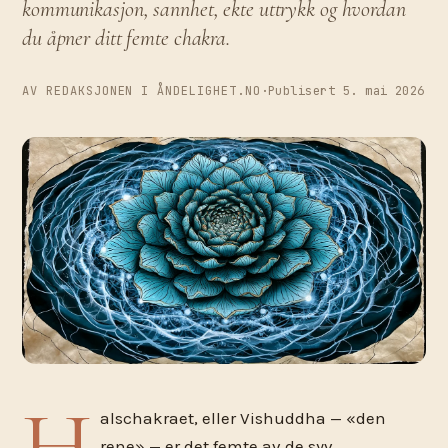
kommunikasjon, sannhet, ekte uttrykk og hvordan
du åpner ditt femte chakra.
AV REDAKSJONEN I ÅNDELIGHET.NO
·
Publisert 5. mai 2026
H
alschakraet, eller Vishuddha — «den
rene» — er det femte av de syv