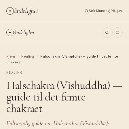
åndelighet
✦
Søk
|
Mandag 29. juni
åndelighet
✦
Hjem
/
Healing
/
Halschakra (Vishuddha) — guide til det femte
chakraet
HEALING
Halschakra (Vishuddha) —
guide til det femte
chakraet
Fullstendig guide om Halschakra (Vishuddha):