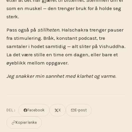
etter at det har gjæret til bitterhet. Stemmen din er
som en muskel — den trenger bruk for å holde seg
sterk.
Pass også på
stillheten
. Halschakra trenger pauser
fra stimulering. Bråk, konstant podcast, tre
samtaler i hodet samtidig — alt sliter på Vishuddha.
La det være stille en time om dagen, eller bare et
øyeblikk mellom oppgaver.
Jeg snakker min sannhet med klarhet og varme.
Facebook
X
E-post
DEL:
Kopier lenke