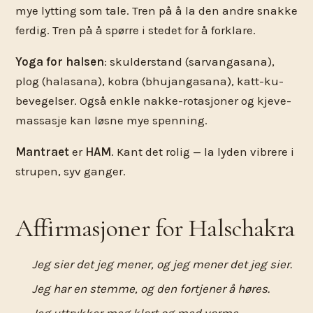
mye lytting som tale. Tren på å la den andre snakke
ferdig. Tren på å spørre i stedet for å forklare.
Yoga for halsen
: skulderstand (sarvangasana),
plog (halasana), kobra (bhujangasana), katt-ku-
bevegelser. Også enkle nakke-rotasjoner og kjeve-
massasje kan løsne mye spenning.
Mantraet
er
HAM
. Kant det rolig — la lyden vibrere i
strupen, syv ganger.
Affirmasjoner for Halschakra
Jeg sier det jeg mener, og jeg mener det jeg sier.
Jeg har en stemme, og den fortjener å høres.
Jeg uttrykker meg klart og med varme.