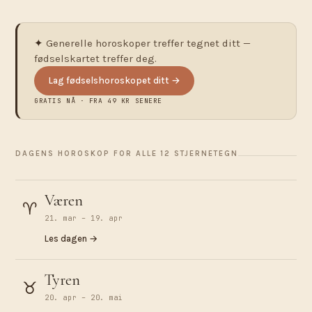
✦
Generelle horoskoper treffer tegnet ditt —
fødselskartet treffer deg.
Lag fødselshoroskopet ditt →
GRATIS NÅ · FRA 49 KR SENERE
DAGENS HOROSKOP FOR ALLE 12 STJERNETEGN
Væren
♈︎
21. mar – 19. apr
Les dagen →
Tyren
♉︎
20. apr – 20. mai