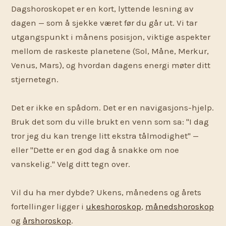
Dagshoroskopet er en kort, lyttende lesning av
dagen — som å sjekke været før du går ut. Vi tar
utgangspunkt i månens posisjon, viktige aspekter
mellom de raskeste planetene (Sol, Måne, Merkur,
Venus, Mars), og hvordan dagens energi møter ditt
stjernetegn.
Det er ikke en spådom. Det er en navigasjons-hjelp.
Bruk det som du ville brukt en venn som sa: "I dag
tror jeg du kan trenge litt ekstra tålmodighet" —
eller "Dette er en god dag å snakke om noe
vanskelig." Velg ditt tegn over.
Vil du ha mer dybde? Ukens, månedens og årets
fortellinger ligger i
ukeshoroskop
,
månedshoroskop
og
årshoroskop
.