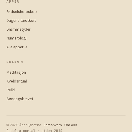
APPER
Fødselshoroskop
Dagens tarotkort
Drømmetyder
Numerologi
Alle apper →
PRAKSIS
Meditasjon
Kveldsritual
Reiki
Søndagsbrevet
© 2026 Åndelighet.no ·
Personvern
·
Om oss
åndelig portal · siden 2014