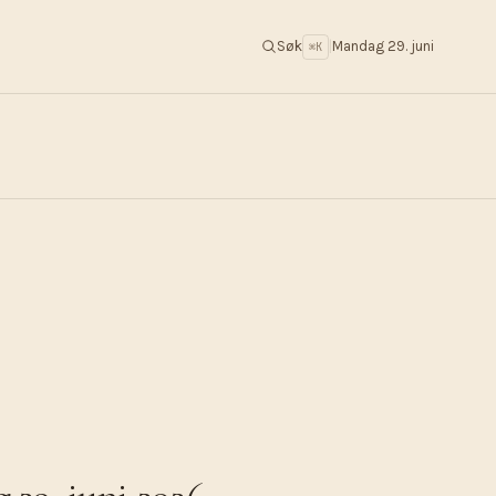
Søk
|
Mandag 29. juni
⌘K