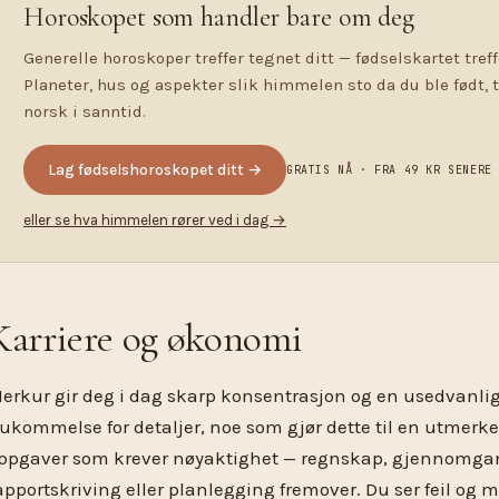
Horoskopet som handler bare om deg
Generelle horoskoper treffer tegnet ditt — fødselskartet treff
Planeter, hus og aspekter slik himmelen sto da du ble født, 
norsk i sanntid.
Lag fødselshoroskopet ditt →
GRATIS NÅ · FRA 49 KR SENERE
eller se hva himmelen rører ved i dag →
Karriere og økonomi
erkur gir deg i dag skarp konsentrasjon og en usedvanli
ukommelse for detaljer, noe som gjør dette til en utmerke
ppgaver som krever nøyaktighet — regnskap, gjennomgan
apportskriving eller planlegging fremover. Du ser feil og