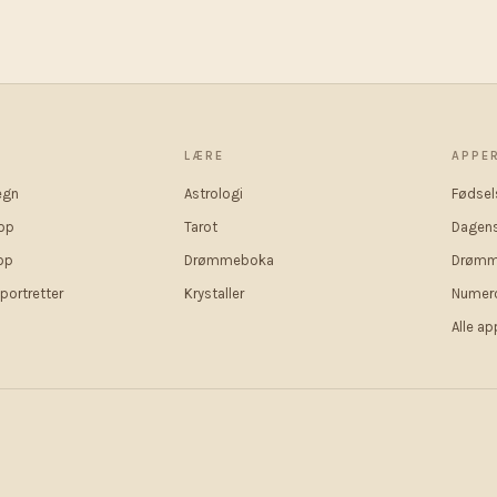
P
LÆRE
APPE
egn
Astrologi
Fødsel
op
Tarot
Dagens
op
Drømmeboka
Drømm
portretter
Krystaller
Numero
Alle a