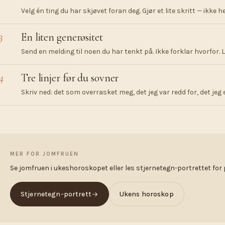
Velg én ting du har skjøvet foran deg. Gjør et lite skritt — ikke h
3
En liten generøsitet
Send en melding til noen du har tenkt på. Ikke forklar hvorfor. 
4
Tre linjer før du sovner
Skriv ned: det som overrasket meg, det jeg var redd for, det jeg 
MER FOR JOMFRUEN
Se jomfruen i ukeshoroskopet eller les stjernetegn-portrettet for 
Stjernetegn-portrett
Ukens horoskop