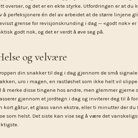
ett overser, og det er en ekte styrke. Utfordringen er at du 
v å perfeksjonere én del av arbeidet at de større linjene gl
evisst grense for revisjonskrunding i dag — «godt nok» e
aktisk godt nok, og det er verdt å øve seg på.
Helse og velvære
roppen din snakker til deg i dag gjennom de små signalen
akken, uro i magen, en rastløshet som ikke helt vil slippe 
il å merke disse tingene hos andre, men glemmer gjerne 
asserer gjennom et jordtegn i dag og inviterer deg til å fo
n kort gåtur, et glass vann ekstra, eller ti minutter der du 
oe som helst. Det siste kan vise seg å være det vanskeligs
iktigste.