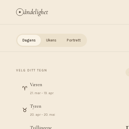
åndelighet
✦
Dagens
Ukens
Portrett
VELG DITT TEGN
Væren
♈︎
21. mar – 19. apr
Tyren
♉︎
20. apr – 20. mai
Tvillingene