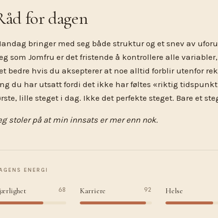
Råd for dagen
andag bringer med seg både struktur og et snev av uforu
eg som Jomfru er det fristende å kontrollere alle variabler
et bedre hvis du aksepterer at noe alltid forblir utenfor re
ing du har utsatt fordi det ikke har føltes «riktig tidspunk
ørste, lille steget i dag. Ikke det perfekte steget. Bare et ste
eg stoler på at min innsats er mer enn nok.
AGENS ENERGI
68
92
jærlighet
Karriere
Helse