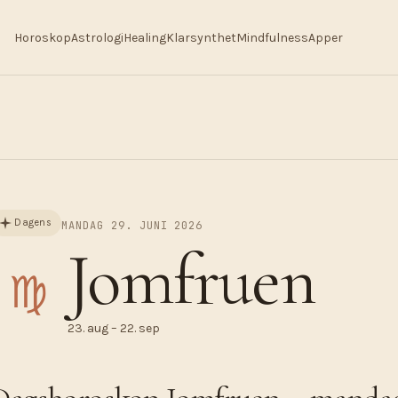
Horoskop
Astrologi
Healing
Klarsynthet
Mindfulness
Apper
Dagens
MANDAG 29. JUNI 2026
Jomfruen
♍︎
23. aug – 22. sep