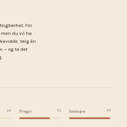
tsigbarhet. For
, men du vil ha
kkevidde. Velg én
t» — og ta det
g.
66
73
97
Penger
Intuisjon