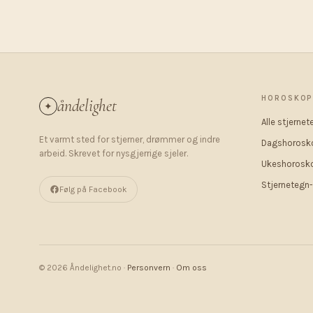
HOROSKO
åndelighet
✦
Alle stjernet
Et varmt sted for stjerner, drømmer og indre
Dagshorosk
arbeid. Skrevet for nysgjerrige sjeler.
Ukeshorosk
Stjernetegn-
Følg på Facebook
© 2026 Åndelighet.no ·
Personvern
·
Om oss