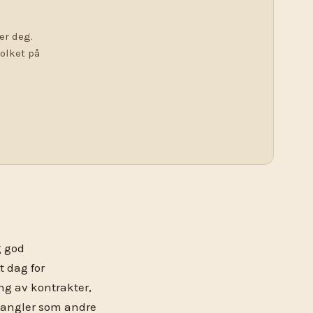
er deg.
tolket på
g god
t dag for
g av kontrakter,
 mangler som andre