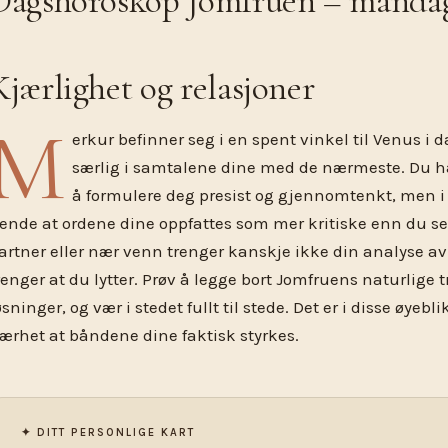
Dagshoroskop Jomfruen – mandag 
Kjærlighet og relasjoner
M
erkur befinner seg i en spent vinkel til Venus i 
særlig i samtalene dine med de nærmeste. Du ha
å formulere deg presist og gjennomtenkt, men i
ende at ordene dine oppfattes som mer kritiske enn du se
artner eller nær venn trenger kanskje ikke din analyse a
renger at du lytter. Prøv å legge bort Jomfruens naturlige t
øsninger, og vær i stedet fullt til stede. Det er i disse øyebl
ærhet at båndene dine faktisk styrkes.
✦ DITT PERSONLIGE KART