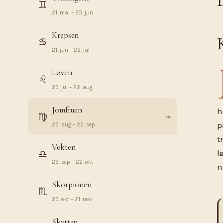
♊︎
21. mai – 20. jun
Krepsen
♋︎
21. jun – 22. jul
Løven
♌︎
23. jul – 22. aug
Jomfruen
h
♍︎
p
23. aug – 22. sep
t
Vekten
♎︎
l
23. sep – 22. okt
n
Skorpionen
♏︎
23. okt – 21. nov
Skytten