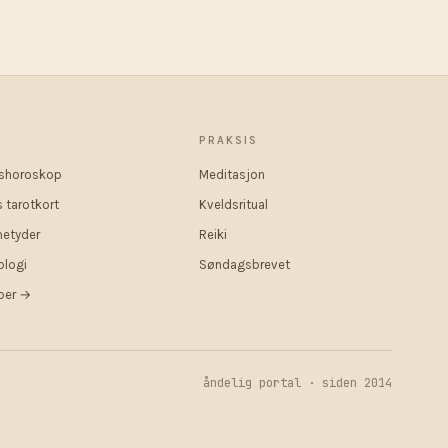
R
PRAKSIS
shoroskop
Meditasjon
 tarotkort
Kveldsritual
etyder
Reiki
logi
Søndagsbrevet
pper →
åndelig portal · siden 2014