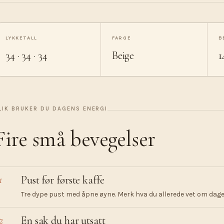
LYKKETALL
FARGE
B
34 · 34 · 34
Beige
1
LIK BRUKER DU DAGENS ENERGI
Fire små bevegelser
1
Pust før første kaffe
Tre dype pust med åpne øyne. Merk hva du allerede vet om dagen
2
En sak du har utsatt