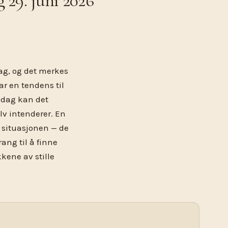
29. juni 2026
dag, og det merkes
r en tendens til
 dag kan det
lv intenderer. En
v situasjonen — de
rang til å finne
ikkene av stille