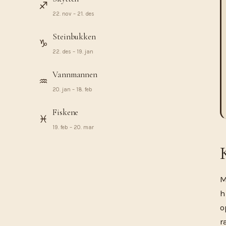
♐︎
22. nov – 21. des
Steinbukken
♑︎
22. des – 19. jan
Vannmannen
♒︎
20. jan – 18. feb
Fiskene
♓︎
19. feb – 20. mar
M
h
o
r