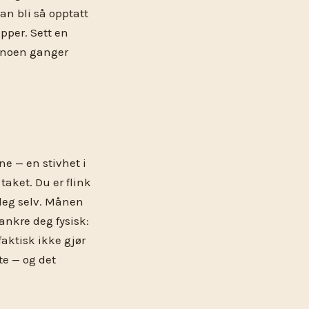
kan bli så opptatt
ipper. Sett en
r noen ganger
e — en stivhet i
taket. Du er flink
deg selv. Månen
rankre deg fysisk:
faktisk ikke gjør
te — og det