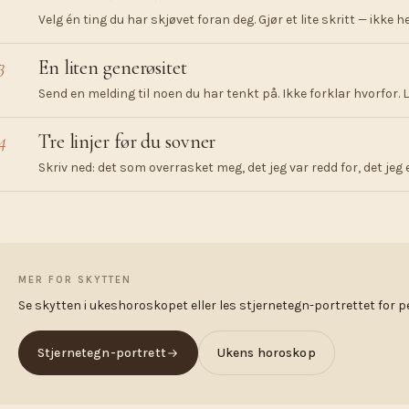
Velg én ting du har skjøvet foran deg. Gjør et lite skritt — ikke h
3
En liten generøsitet
Send en melding til noen du har tenkt på. Ikke forklar hvorfor. 
4
Tre linjer før du sovner
Skriv ned: det som overrasket meg, det jeg var redd for, det jeg 
MER FOR SKYTTEN
Se skytten i ukeshoroskopet eller les stjernetegn-portrettet for p
Stjernetegn-portrett
Ukens horoskop