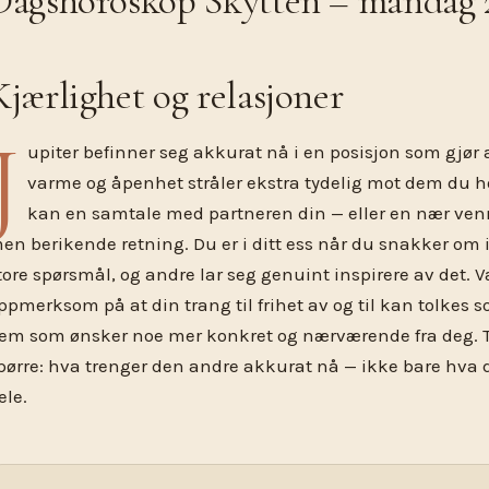
Dagshoroskop Skytten – mandag 2
Kjærlighet og relasjoner
J
upiter befinner seg akkurat nå i en posisjon som gjør 
varme og åpenhet stråler ekstra tydelig mot dem du ho
kan en samtale med partneren din — eller en nær venn
en berikende retning. Du er i ditt ess når du snakker om
tore spørsmål, og andre lar seg genuint inspirere av det. V
ppmerksom på at din trang til frihet av og til kan tolkes 
em som ønsker noe mer konkret og nærværende fra deg. Ta 
pørre: hva trenger den andre akkurat nå — ikke bare hva 
ele.