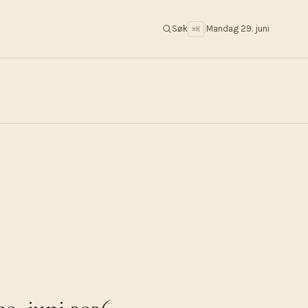
Søk
|
Mandag 29. juni
⌘K