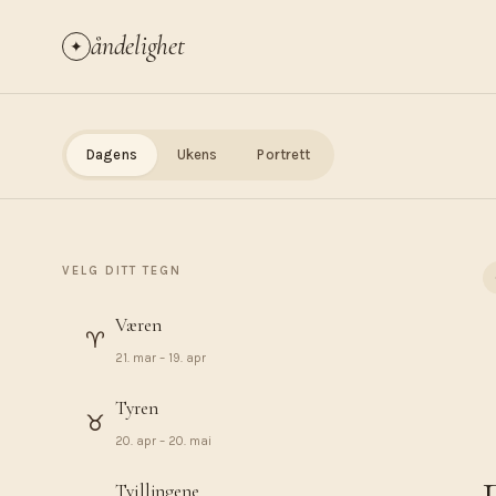
åndelighet
✦
Dagens
Ukens
Portrett
VELG DITT TEGN
Væren
♈︎
21. mar – 19. apr
Tyren
♉︎
20. apr – 20. mai
Tvillingene