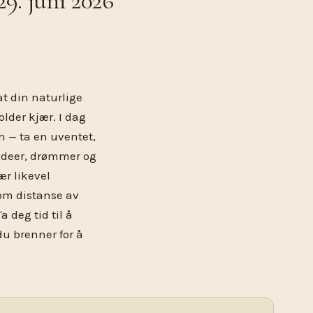
9. juni 2026
at din naturlige
lder kjær. I dag
 — ta en uventet,
 ideer, drømmer og
ær likevel
som distanse av
deg tid til å
du brenner for å