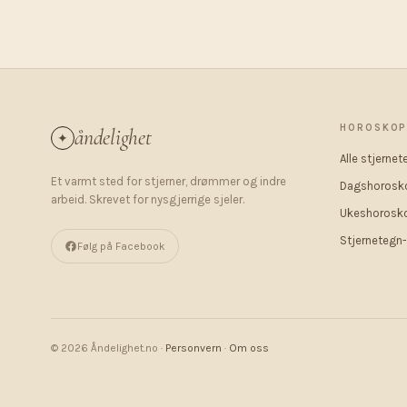
HOROSKO
åndelighet
✦
Alle stjernet
Et varmt sted for stjerner, drømmer og indre
Dagshorosk
arbeid. Skrevet for nysgjerrige sjeler.
Ukeshorosk
Stjernetegn-
Følg på Facebook
© 2026 Åndelighet.no ·
Personvern
·
Om oss