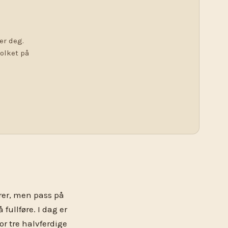
er deg.
tolket på
rer, men pass på
 fullføre. I dag er
r tre halvferdige