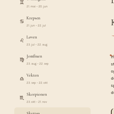
♊︎
21. mai – 20. jun
Krepsen
♋︎
21. jun – 22. jul
Løven
♌︎
23. jul – 22. aug
Jomfruen
m
♍︎
s
23. aug – 22. sep
o
Vekten
♎︎
d
23. sep – 22. okt
s
d
Skorpionen
♏︎
23. okt – 21. nov
Skytten