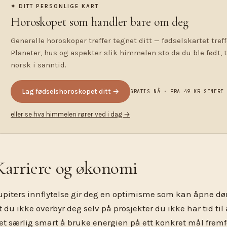
✦ DITT PERSONLIGE KART
Horoskopet som handler bare om deg
Generelle horoskoper treffer tegnet ditt — fødselskartet treff
Planeter, hus og aspekter slik himmelen sto da du ble født, 
norsk i sanntid.
Lag fødselshoroskopet ditt →
GRATIS NÅ · FRA 49 KR SENERE
eller se hva himmelen rører ved i dag →
Karriere og økonomi
upiters innflytelse gir deg en optimisme som kan åpne dø
t du ikke overbyr deg selv på prosjekter du ikke har tid til å
et særlig smart å bruke energien på ett konkret mål fremfo