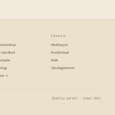
R
PRAKSIS
shoroskop
Meditasjon
 tarotkort
Kveldsritual
etyder
Reiki
logi
Søndagsbrevet
pper →
åndelig portal · siden 2014