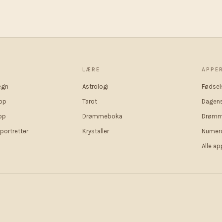
P
LÆRE
APPE
egn
Astrologi
Fødsel
op
Tarot
Dagens
op
Drømmeboka
Drømm
portretter
Krystaller
Numero
Alle a