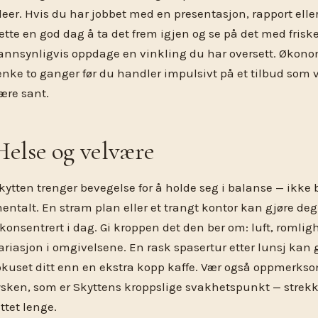
deer. Hvis du har jobbet med en presentasjon, rapport eller 
ette en god dag å ta det frem igjen og se på det med friske
annsynligvis oppdage en vinkling du har oversett. Økonom
enke to ganger før du handler impulsivt på et tilbud som vir
ære sant.
Helse og velvære
kytten trenger bevegelse for å holde seg i balanse — ikke 
entalt. En stram plan eller et trangt kontor kan gjøre deg
konsentrert i dag. Gi kroppen det den ber om: luft, romlighe
ariasjon i omgivelsene. En rask spasertur etter lunsj kan 
okuset ditt enn en ekstra kopp kaffe. Vær også oppmerks
ysken, som er Skyttens kroppslige svakhetspunkt — strek
ittet lenge.