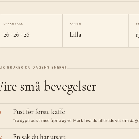
LYKKETALL
FARGE
B
26 · 26 · 26
Lilla
1
LIK BRUKER DU DAGENS ENERGI
Fire små bevegelser
1
Pust før første kaffe
Tre dype pust med åpne øyne. Merk hva du allerede vet om dagen
2
En sak du har utsatt