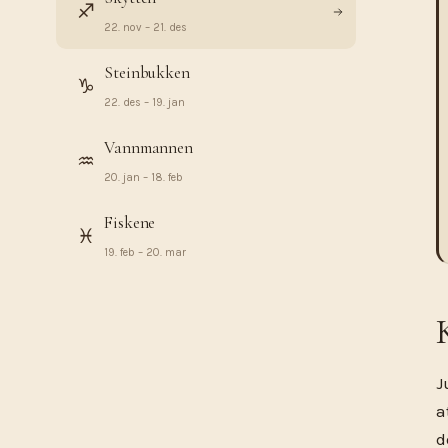
♐︎
22. nov – 21. des
Steinbukken
♑︎
22. des – 19. jan
Vannmannen
♒︎
20. jan – 18. feb
Fiskene
♓︎
19. feb – 20. mar
J
a
d