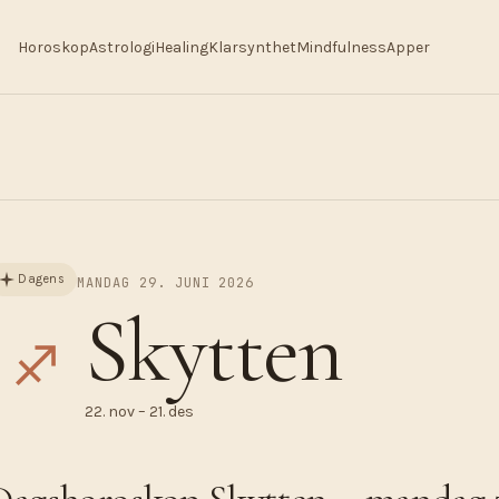
Horoskop
Astrologi
Healing
Klarsynthet
Mindfulness
Apper
Dagens
MANDAG 29. JUNI 2026
Skytten
♐︎
22. nov – 21. des