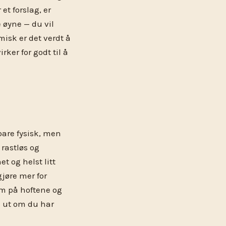
et forslag, er
 øyne — du vil
isk er det verdt å
ker for godt til å
bare fysisk, men
 rastløs og
t og helst litt
gjøre mer for
om på hoftene og
k ut om du har