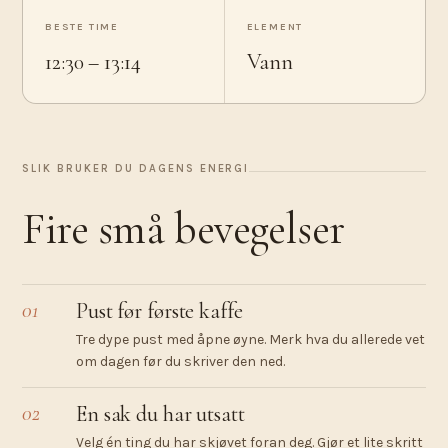
BESTE TIME
ELEMENT
12:30 – 13:14
Vann
SLIK BRUKER DU DAGENS ENERGI
Fire små bevegelser
01
Pust før første kaffe
Tre dype pust med åpne øyne. Merk hva du allerede vet
om dagen før du skriver den ned.
02
En sak du har utsatt
Velg én ting du har skjøvet foran deg. Gjør et lite skritt