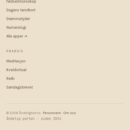
Fødselshoroskop
Dagens tarotkort
Drømmetyder
Numerologi
Alle apper →
PRAKSIS
Meditasjon
Kveldsritual
Reiki
Søndagsbrevet
© 2026 Åndelighet.no ·
Personvern
·
Om oss
åndelig portal · siden 2014