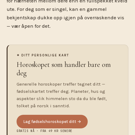
for nærheten mellom dere enn en fullspekket kveld
ute. For deg som er singel, kan en gammel
bekjentskap dukke opp igjen på overraskende vis
— vær åpen for det.
✦ DITT PERSONLIGE KART
Horoskopet som handler bare om
deg
Generelle horoskoper treffer tegnet ditt —
fødselskartet treffer deg. Planeter, hus og
aspekter slik himmelen sto da du ble født,
tolket på norsk i sanntid.
Lag fødselshoroskopet ditt →
GRATIS NÅ · FRA 49 KR SENERE