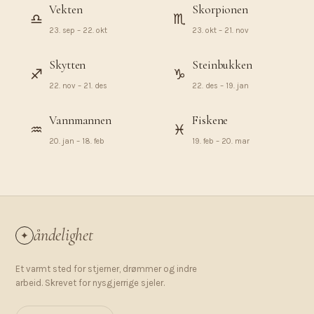
Vekten
Skorpionen
♎︎
♏︎
23. sep – 22. okt
23. okt – 21. nov
Skytten
Steinbukken
♐︎
♑︎
22. nov – 21. des
22. des – 19. jan
Vannmannen
Fiskene
♒︎
♓︎
20. jan – 18. feb
19. feb – 20. mar
åndelighet
✦
Et varmt sted for stjerner, drømmer og indre
arbeid. Skrevet for nysgjerrige sjeler.