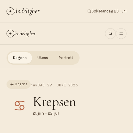
åndelighet
✦
Søk
|
Mandag 29. juni
åndelighet
✦
Dagens
Ukens
Portrett
Dagens
MANDAG 29. JUNI 2026
Krepsen
♋︎
21. jun – 22. jul