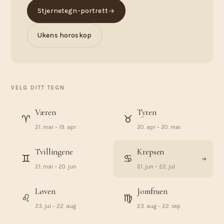
Stjernetegn-portrett
Ukens horoskop
VELG DITT TEGN
Væren
Tyren
♈︎
♉︎
21. mar – 19. apr
20. apr – 20. mai
Tvillingene
Krepsen
♊︎
♋︎
21. mai – 20. jun
21. jun – 22. jul
Løven
Jomfruen
♌︎
♍︎
23. jul – 22. aug
23. aug – 22. sep