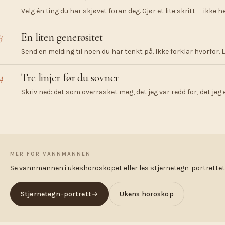
Velg én ting du har skjøvet foran deg. Gjør et lite skritt — ikke h
3
En liten generøsitet
Send en melding til noen du har tenkt på. Ikke forklar hvorfor. 
4
Tre linjer før du sovner
Skriv ned: det som overrasket meg, det jeg var redd for, det jeg 
MER FOR VANNMANNEN
Se vannmannen i ukeshoroskopet eller les stjernetegn-portrettet f
Stjernetegn-portrett
Ukens horoskop