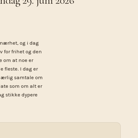
ag 29. juni 2026
 nærhet, og i dag
 for frihet og den
e om at noe er
 fleste. I dag er
En ærlig samtale om
 late som om alt er
dag stikke dypere