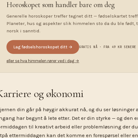
Horoskopet som handler bare om deg
Generelle horoskoper treffer tegnet ditt — fødselskartet treff
Planeter, hus og aspekter slik himmelen sto da du ble født, 
norsk i sanntid.
Lag fødselshoroskopet ditt →
GRATIS NÅ · FRA 49 KR SENERE
eller se hva himmelen rører ved i dag →
Karriere og økonomi
jernen din går på høygir akkurat nå, og du ser løsninger 
ngang har begynt å lete etter. Det er din styrke — og den er
ormiddagen til kreativt arbeid eller problemløsning der du 
tpå ettermiddagen kan det komme en forespørsel eller e