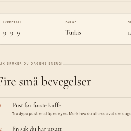
LYKKETALL
FARGE
B
9 · 9 · 9
Turkis
1
LIK BRUKER DU DAGENS ENERGI
Fire små bevegelser
1
Pust før første kaffe
Tre dype pust med åpne øyne. Merk hva du allerede vet om dagen
2
En sak du har utsatt