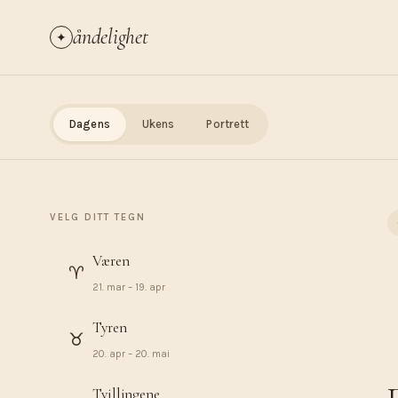
åndelighet
✦
Dagens
Ukens
Portrett
VELG DITT TEGN
Væren
♈︎
21. mar – 19. apr
Tyren
♉︎
20. apr – 20. mai
Tvillingene