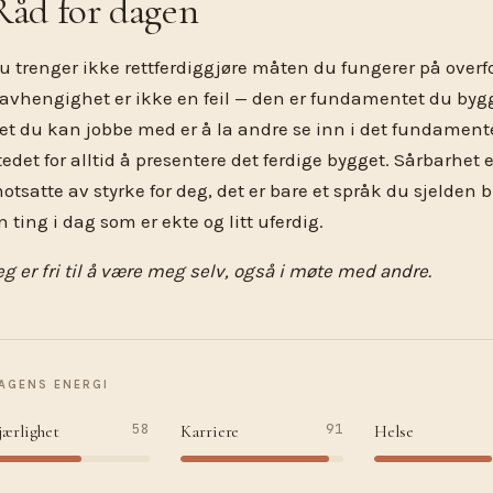
Råd for dagen
u trenger ikke rettferdiggjøre måten du fungerer på overfo
avhengighet er ikke en feil — den er fundamentet du bygg
et du kan jobbe med er å la andre se inn i det fundamentet 
tedet for alltid å presentere det ferdige bygget. Sårbarhet e
otsatte av styrke for deg, det er bare et språk du sjelden b
n ting i dag som er ekte og litt uferdig.
eg er fri til å være meg selv, også i møte med andre.
AGENS ENERGI
58
91
jærlighet
Karriere
Helse