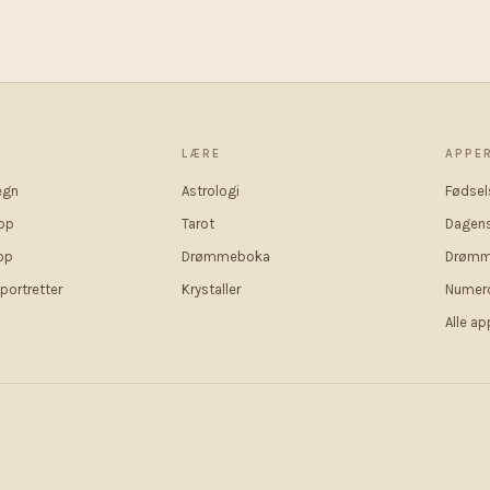
P
LÆRE
APPE
egn
Astrologi
Fødsel
op
Tarot
Dagens
op
Drømmeboka
Drømm
portretter
Krystaller
Numero
Alle a