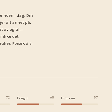
r noen i dag. Din
er alt annet på.
av og til, i
r ikke det
ruker. Forsøk å si
72
60
57
Penger
Intuisjon