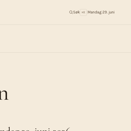
Søk
|
Mandag 29. juni
⌘K
n