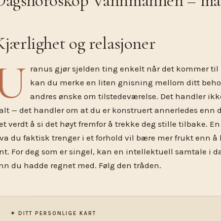
Dagshoroskop Vannmannen – mand
Kjærlighet og relasjoner
U
ranus gjør sjelden ting enkelt når det kommer til
kan du merke en liten gnisning mellom ditt behov
andres ønske om tilstedeværelse. Det handler ikk
alt — det handler om at du er konstruert annerledes enn de
et verdt å si det høyt fremfor å trekke deg stille tilbake. 
va du faktisk trenger i et forhold vil bære mer frukt enn å
int. For deg som er singel, kan en intellektuell samtale i 
nn du hadde regnet med. Følg den tråden.
✦ DITT PERSONLIGE KART