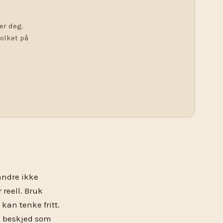
er deg.
tolket på
andre ikke
 reell. Bruk
kan tenke fritt.
n beskjed som