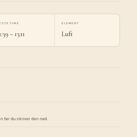
ESTE TIME
ELEMENT
2:39 – 13:11
Luft
 før du skriver den ned.