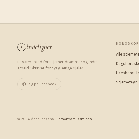
HOROSKO
åndelighet
✦
Alle stjernet
Et varmt sted for stjerner, drømmer og indre
Dagshorosk
arbeid. Skrevet for nysgjerrige sjeler.
Ukeshorosk
Stjernetegn-
Følg på Facebook
© 2026 Åndelighet.no ·
Personvern
·
Om oss