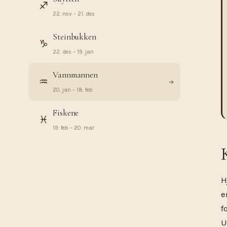
♐︎
22. nov – 21. des
Steinbukken
♑︎
22. des – 19. jan
Vannmannen
♒︎
20. jan – 18. feb
Fiskene
♓︎
19. feb – 20. mar
H
e
f
U