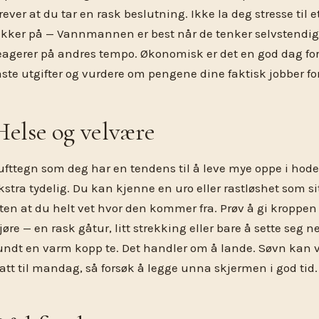
rever at du tar en rask beslutning. Ikke la deg stresse til e
ikker på — Vannmannen er best når de tenker selvstendig,
eagerer på andres tempo. Økonomisk er det en god dag f
aste utgifter og vurdere om pengene dine faktisk jobber fo
Helse og velvære
ufttegn som deg har en tendens til å leve mye oppe i hodet
kstra tydelig. Du kan kjenne en uro eller rastløshet som si
ten at du helt vet hvor den kommer fra. Prøv å gi kroppen
jøre — en rask gåtur, litt strekking eller bare å sette se
undt en varm kopp te. Det handler om å lande. Søvn kan væ
att til mandag, så forsøk å legge unna skjermen i god tid.