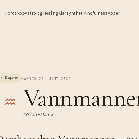
Horoskop
Astrologi
Healing
Klarsynthet
Mindfulness
Apper
Dagens
MANDAG 29. JUNI 2026
Vannmanne
♒︎
20. jan – 18. feb