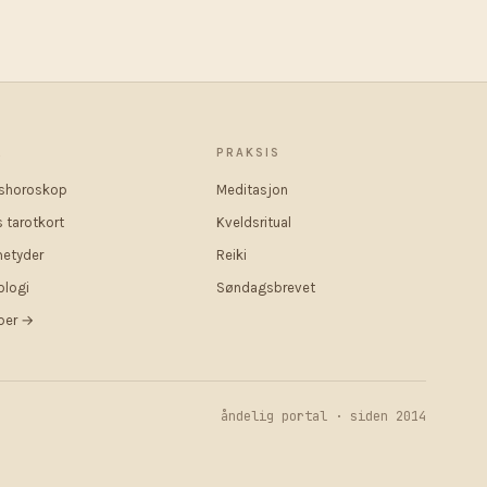
R
PRAKSIS
shoroskop
Meditasjon
 tarotkort
Kveldsritual
etyder
Reiki
logi
Søndagsbrevet
pper →
åndelig portal · siden 2014