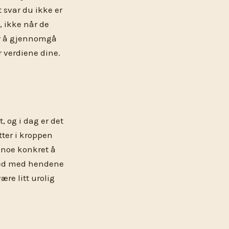
t svar du ikke er
 ikke når de
or å gjennomgå
r verdiene dine.
, og i dag er det
tter i kroppen
 noe konkret å
g ned med hendene
re litt urolig