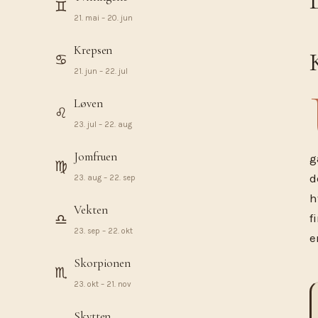
♊︎
21. mai – 20. jun
Krepsen
♋︎
21. jun – 22. jul
Løven
♌︎
23. jul – 22. aug
Jomfruen
g
♍︎
d
23. aug – 22. sep
h
Vekten
♎︎
f
23. sep – 22. okt
e
Skorpionen
♏︎
23. okt – 21. nov
Skytten