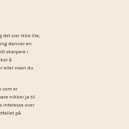
det sier ikke lite,
lling danner en
itt skarpere i
sker å
r eller noen du
n som er
re nikker ja til
s interesse over
utfallet på