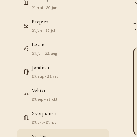
♊︎
21. mai – 20. jun
Krepsen
♋︎
21. jun – 22. jul
Løven
♌︎
23. jul – 22. aug
Jomfruen
♍︎
23. aug – 22. sep
Vekten
♎︎
23. sep – 22. okt
Skorpionen
♏︎
23. okt – 21. nov
Skytten