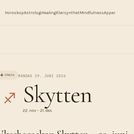
Horoskop
Astrologi
Healing
Klarsynthet
Mindfulness
Apper
Ukens
MANDAG 29. JUNI 2026
Skytten
♐︎
22. nov – 21. des