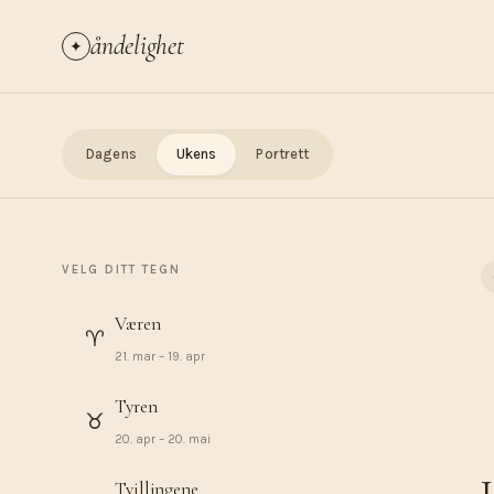
åndelighet
✦
Dagens
Ukens
Portrett
VELG DITT TEGN
Væren
♈︎
21. mar – 19. apr
Tyren
♉︎
20. apr – 20. mai
Tvillingene