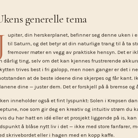
Ukens generelle tema
J
upiter, din herskerplanet, befinner seg denne uken i 
til Saturn, og det betyr at din naturlige trang til å ta s
fremover møter en vegg av praktiske hensyn. Det er i
n dårlig ting, selv om det kan kjennes frustrerende akkura
kytten trives best i fri galopp, men noen ganger er det i n
otstanden at de beste ideene dine skjerpes og får kant. I
lanene dine — juster dem. Det er forskjell på å bremse og 
ken inneholder også et fint lyspunkt: Solen i Krepsen dann
eptune, noe som gir deg en kreativ og intuitiv strøm du k
vis du har hatt en idé eller et prosjekt liggende på is, kan
idspunkt å blåse nytt liv i det — ikke med store fanfarer, me
ed skrivebordet eller i hagen med en kopp kaffe.