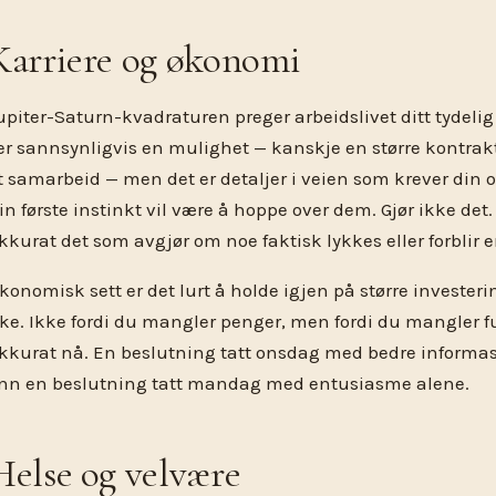
Karriere og økonomi
upiter-Saturn-kvadraturen preger arbeidslivet ditt tydel
er sannsynligvis en mulighet — kanskje en større kontrakt,
t samarbeid — men det er detaljer i veien som krever di
in første instinkt vil være å hoppe over dem. Gjør ikke det.
kkurat det som avgjør om noe faktisk lykkes eller forblir e
konomisk sett er det lurt å holde igjen på større investeri
ke. Ikke fordi du mangler penger, men fordi du mangler fu
kkurat nå. En beslutning tatt onsdag med bedre informas
nn en beslutning tatt mandag med entusiasme alene.
Helse og velvære