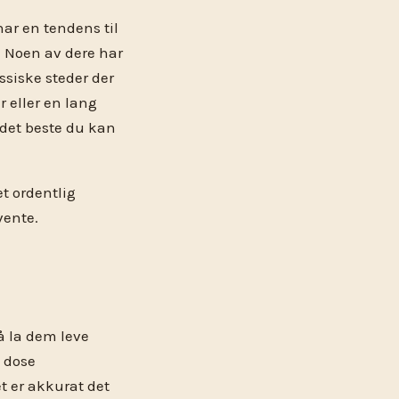
ar en tendens til
ra. Noen av dere har
ssiske steder der
 eller en lang
 det beste du kan
t ordentlig
vente.
å la dem leve
d dose
t er akkurat det