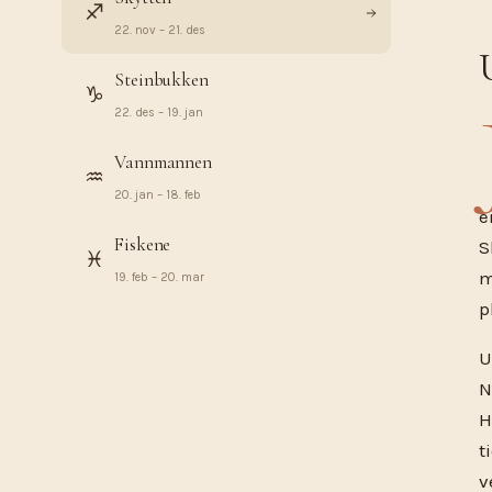
♐︎
22. nov – 21. des
Steinbukken
♑︎
22. des – 19. jan
Vannmannen
♒︎
20. jan – 18. feb
e
Fiskene
S
♓︎
m
19. feb – 20. mar
p
U
N
H
t
v