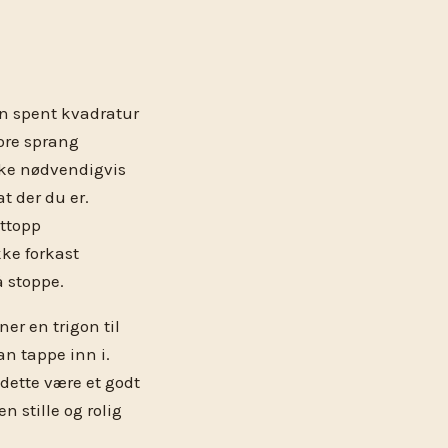
en spent kvadratur
tore sprang
kke nødvendigvis
t der du er.
ettopp
kke forkast
å stoppe.
er en trigon til
an tappe inn i.
 dette være et godt
n stille og rolig