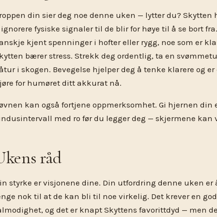
roppen din sier deg noe denne uken — lytter du? Skytten h
 ignorere fysiske signaler til de blir for høye til å se bort f
anskje kjent spenninger i hofter eller rygg, noe som er kla
kytten bærer stress. Strekk deg ordentlig, ta en svømmetur
åtur i skogen. Bevegelse hjelper deg å tenke klarere og er
jøre for humøret ditt akkurat nå.
øvnen kan også fortjene oppmerksomhet. Gi hjernen din e
indusintervall med ro før du legger deg — skjermene kan 
Ukens råd
in styrke er visjonene dine. Din utfordring denne uken er 
enge nok til at de kan bli til noe virkelig. Det krever en go
ålmodighet, og det er knapt Skyttens favorittdyd — men de