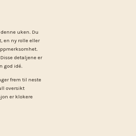
ig denne uken. Du
 en ny rolle eller
n oppmerksomhet.
 Disse detaljene er
n god idé.
nger frem til neste
ll oversikt
jon er klokere