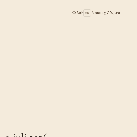
Søk
|
Mandag 29. juni
⌘K