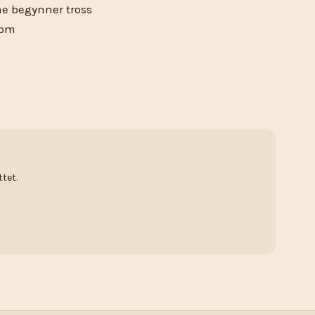
ne begynner tross
 om
tet.