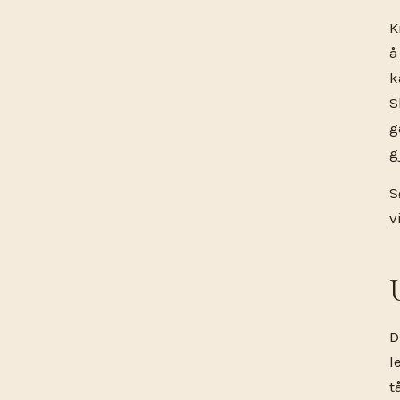
K
å
k
S
g
g
S
v
D
l
t