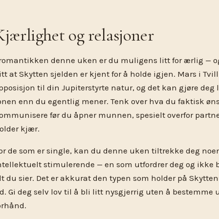
Kjærlighet og relasjoner
 romantikken denne uken er du muligens litt for ærlig — og 
itt at Skytten sjelden er kjent for å holde igjen. Mars i Tvi
pposisjon til din Jupiterstyrte natur, og det kan gjøre deg l
onen enn du egentlig mener. Tenk over hva du faktisk øn
ommunisere før du åpner munnen, spesielt overfor partne
older kjær.
or de som er single, kan du denne uken tiltrekke deg noe
ntellektuelt stimulerende — en som utfordrer deg og ikke ba
lt du sier. Det er akkurat den typen som holder på Skytten
id. Gi deg selv lov til å bli litt nysgjerrig uten å bestemme 
orhånd.