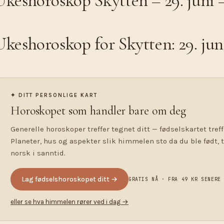
Ukeshoroskop Skytten – 29. juni – 
Ukeshoroskop for Skytten: 29. juni
✦ DITT PERSONLIGE KART
Horoskopet som handler bare om deg
Generelle horoskoper treffer tegnet ditt — fødselskartet treff
Planeter, hus og aspekter slik himmelen sto da du ble født, 
norsk i sanntid.
Lag fødselshoroskopet ditt →
GRATIS NÅ · FRA 49 KR SENERE
eller se hva himmelen rører ved i dag →