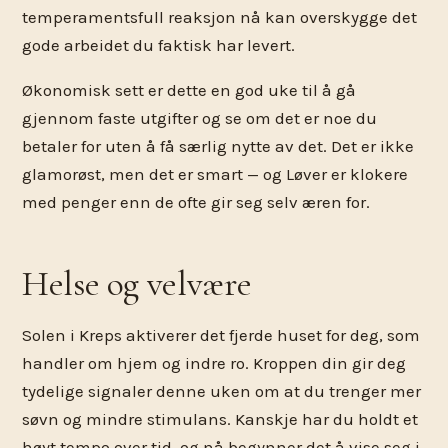
temperamentsfull reaksjon nå kan overskygge det
gode arbeidet du faktisk har levert.
Økonomisk sett er dette en god uke til å gå
gjennom faste utgifter og se om det er noe du
betaler for uten å få særlig nytte av det. Det er ikke
glamorøst, men det er smart — og Løver er klokere
med penger enn de ofte gir seg selv æren for.
Helse og velvære
Solen i Kreps aktiverer det fjerde huset for deg, som
handler om hjem og indre ro. Kroppen din gir deg
tydelige signaler denne uken om at du trenger mer
søvn og mindre stimulans. Kanskje har du holdt et
høyt tempo over tid, og nå begynner det å vise seg i