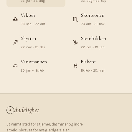
23. jul – 22. aug
23. aug – 22. sep
Vekten
Skorpionen
♎︎
♏︎
23. sep – 22. okt
23. okt – 21. nov
Skytten
Steinbukken
♐︎
♑︎
22. nov – 21. des
22. des – 19. jan
Vannmannen
Fiskene
♒︎
♓︎
20. jan – 18. feb
19. feb – 20. mar
åndelighet
✦
Et varmt sted for stjerner, drømmer og indre
arbeid. Skrevet for nysgjerrige sjeler.