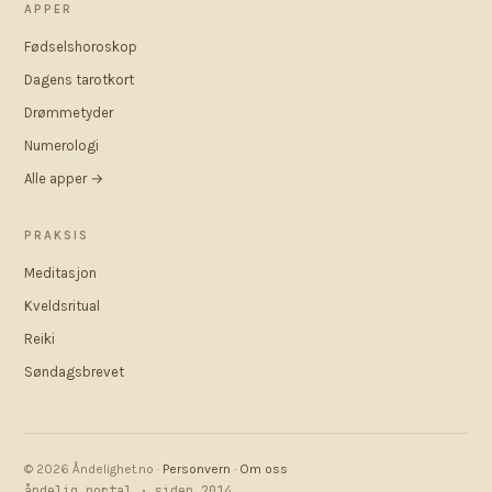
APPER
Fødselshoroskop
Dagens tarotkort
Drømmetyder
Numerologi
Alle apper →
PRAKSIS
Meditasjon
Kveldsritual
Reiki
Søndagsbrevet
© 2026 Åndelighet.no ·
Personvern
·
Om oss
åndelig portal · siden 2014