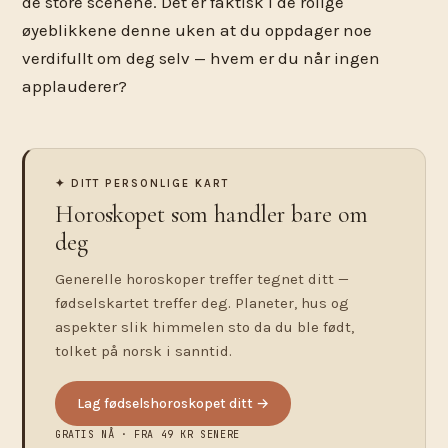
de store scenene. Det er faktisk i de rolige
øyeblikkene denne uken at du oppdager noe
verdifullt om deg selv — hvem er du når ingen
applauderer?
✦ DITT PERSONLIGE KART
Horoskopet som handler bare om
deg
Generelle horoskoper treffer tegnet ditt —
fødselskartet treffer deg. Planeter, hus og
aspekter slik himmelen sto da du ble født,
tolket på norsk i sanntid.
Lag fødselshoroskopet ditt →
GRATIS NÅ · FRA 49 KR SENERE