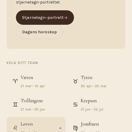
stjernetegn-portrettet.
Stjernetegn-portrett
Dagens horoskop
VELG DITT TEGN
Væren
Tyren
♈︎
♉︎
21. mar – 19. apr
20. apr – 20. mai
Tvillingene
Krepsen
♊︎
♋︎
21. mai – 20. jun
21. jun – 22. jul
Løven
Jomfruen
♌︎
♍︎